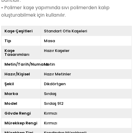
bantıdır.
• Polimer k
aşe yapımında sıvı polimerden kalıp
oluşturabilmek için kullanılır.
Kaşe Çeşitleri
Standart Ofis Kaşeleri
Tip
Masa
Kaşe
Hazır Kaşeler
Tasarımları
Metin/Tarih/Numara
Metin
Hazır/Kişisel
Hazır Metinler
Şekil
Dikdörtgen
Marka
Sırdaş
Model
Sırdaş 912
Gövde Rengi
Kırmızı
Mürekkep Rengi
Kırmızı
Mürekkep Tipi
Kendinden Mürekkepli