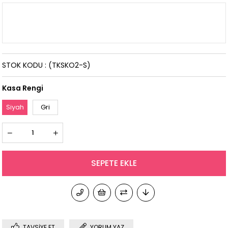
STOK KODU
(TKSKO2-S)
Kasa Rengi
Siyah
Gri
TAVSIYE ET
YORUM YAZ