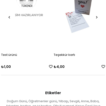
TÜKENDI
Test ürünü
Teşekkür kartı
₺1,00
₺4,00
Etiketler
Doğum Günü
Öğretmenler günü
Yılbaşı
Sevgili
Anne
Baba
,
,
,
,
,
,
Arkadaş
hediye
en iyi hediye
Ofis Kurumsal
Kişiye Özel Ucuz
,
,
,
,